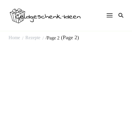
Geldgeschenk
Ideen
(Page 2)
Home
Rezepte
/
Page 2
/
/