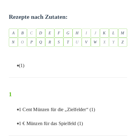
Rezepte nach Zutaten:
A
B
C
D
E
F
G
H
I
J
K
L
M
N
O
P
Q
R
S
T
U
V
W
X
Y
Z
(1)
1
1 Cent Münzen für die „Zielfelder“
(1)
1 € Münzen für das Spielfeld
(1)