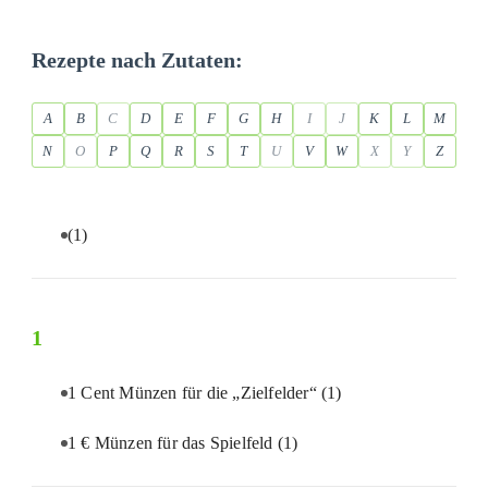
Rezepte nach Zutaten:
A
B
C
D
E
F
G
H
I
J
K
L
M
N
O
P
Q
R
S
T
U
V
W
X
Y
Z
(1)
1
1 Cent Münzen für die „Zielfelder“
(1)
1 € Münzen für das Spielfeld
(1)