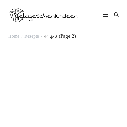
Geldgeschenk
Ideen
(Page 2)
Home
Rezepte
/
Page 2
/
/