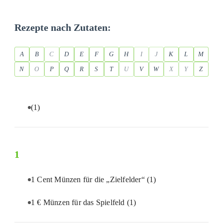
Rezepte nach Zutaten:
A
B
C
D
E
F
G
H
I
J
K
L
M
N
O
P
Q
R
S
T
U
V
W
X
Y
Z
(1)
1
1 Cent Münzen für die „Zielfelder“
(1)
1 € Münzen für das Spielfeld
(1)