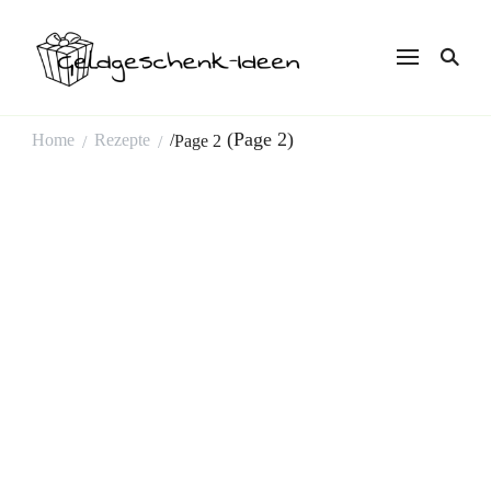
Geldgeschenk
Ideen
(Page 2)
Home
Rezepte
/
Page 2
/
/