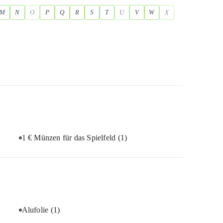
M
N
O
P
Q
R
S
T
U
V
W
X
1 € Münzen für das Spielfeld
(1)
Alufolie
(1)