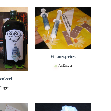
Finanzspritze
Anfänger
enkerl
fänger