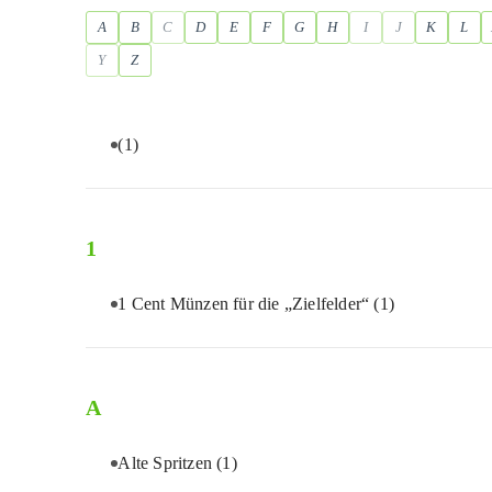
A
B
C
D
E
F
G
H
I
J
K
L
Y
Z
(1)
1
1 Cent Münzen für die „Zielfelder“
(1)
A
Alte Spritzen
(1)