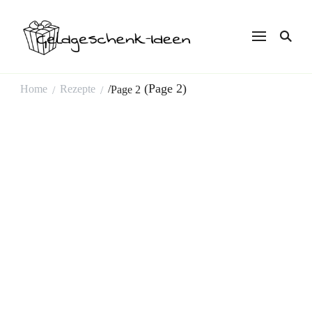
Geldgeschenk
Ideen
(Page 2)
Home
Rezepte
/
Page 2
/
/