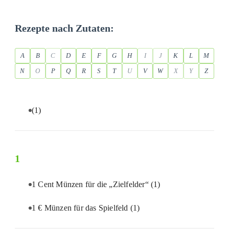
Rezepte nach Zutaten:
A
B
C
D
E
F
G
H
I
J
K
L
M
N
O
P
Q
R
S
T
U
V
W
X
Y
Z
(1)
1
1 Cent Münzen für die „Zielfelder“
(1)
1 € Münzen für das Spielfeld
(1)